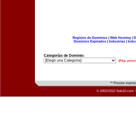
Registro de Dominios
|
Web Hosting
|
D
Dominios Expirados
|
Industrias
|
Indu
Categorías de Dominio:
[Pág. princi
** Precios expre
© 2002/2022 Solo10.com