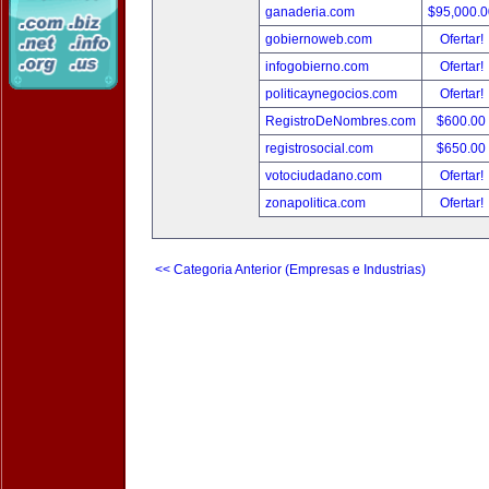
ganaderia.com
$95,000.
gobiernoweb.com
Ofertar!
infogobierno.com
Ofertar!
politicaynegocios.com
Ofertar!
RegistroDeNombres.com
$600.00
registrosocial.com
$650.00
votociudadano.com
Ofertar!
zonapolitica.com
Ofertar!
<< Categoria Anterior (Empresas e Industrias)