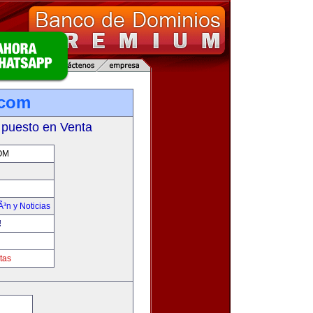
.com
 puesto en Venta
OM
Ã³n y Noticias
!
tas