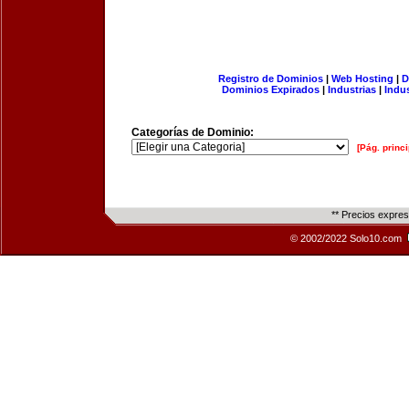
Registro de Dominios
|
Web Hosting
|
D
Dominios Expirados
|
Industrias
|
Indu
Categorías de Dominio:
[Pág. princi
** Precios expre
© 2002/2022 Solo10.com