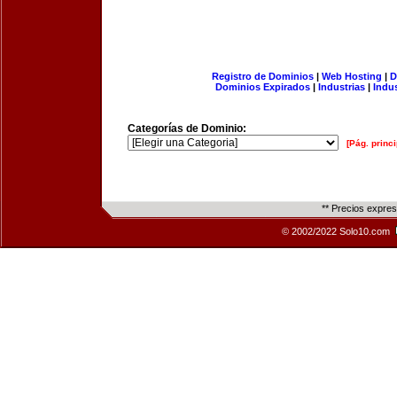
Registro de Dominios
|
Web Hosting
|
D
Dominios Expirados
|
Industrias
|
Indu
Categorías de Dominio:
[Pág. princi
** Precios expre
© 2002/2022 Solo10.com