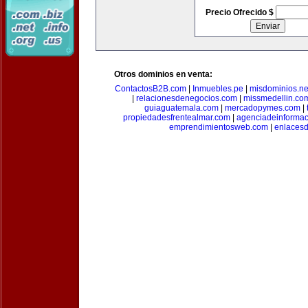
Precio Ofrecido $
Otros dominios en venta:
ContactosB2B.com
|
Inmuebles.pe
|
misdominios.ne
|
relacionesdenegocios.com
|
missmedellin.co
guiaguatemala.com
|
mercadopymes.com
|
propiedadesfrentealmar.com
|
agenciadeinforma
emprendimientosweb.com
|
enlaces