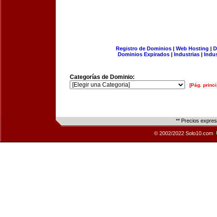
Registro de Dominios
|
Web Hosting
|
D
Dominios Expirados
|
Industrias
|
Indu
Categorías de Dominio:
[Pág. princi
** Precios expre
© 2002/2022 Solo10.com