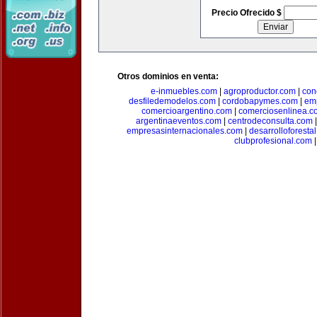
Precio Ofrecido $
Otros dominios en venta:
e-inmuebles.com
|
agroproductor.com
|
con
desfiledemodelos.com
|
cordobapymes.com
|
em
comercioargentino.com
|
comerciosenlinea.c
argentinaeventos.com
|
centrodeconsulta.com
empresasinternacionales.com
|
desarrolloforesta
clubprofesional.com
|