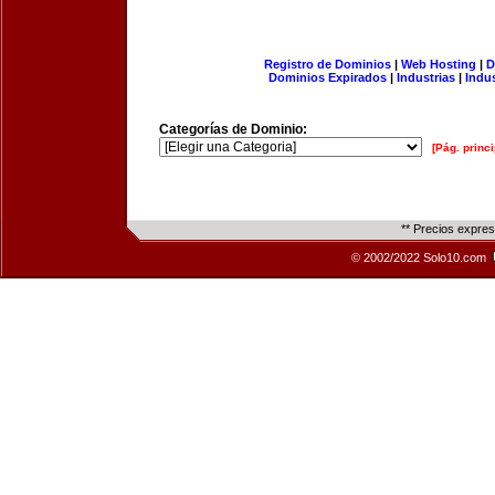
Registro de Dominios
|
Web Hosting
|
D
Dominios Expirados
|
Industrias
|
Indu
Categorías de Dominio:
[Pág. princi
** Precios expre
© 2002/2022 Solo10.com