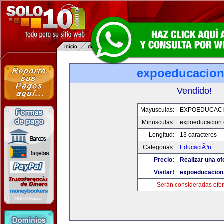
expoeducacio
Vendido!
Mayusculas:
EXPOEDUCAC
Minusculas:
expoeducacion
Longitud:
13 caracteres
Categorias:
EducaciÃ³n
Precio:
Realizar una of
Visitar!
expoeducacion
Serán consideradas ofer