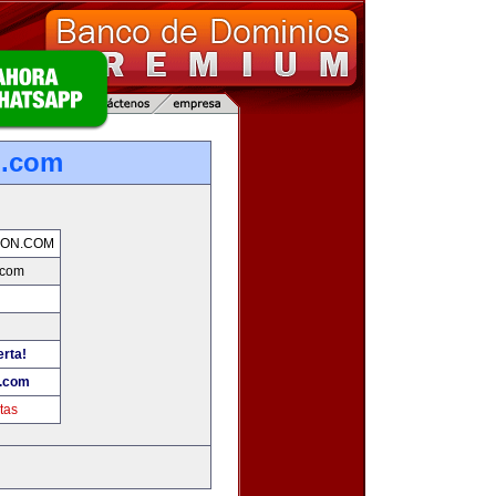
n.com
ION.COM
.com
erta!
.com
tas