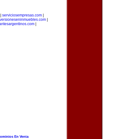
|
serviciosempresas.com
|
versioneseninmuebles.com
|
antesargentinos.com
|
ominios En Venta