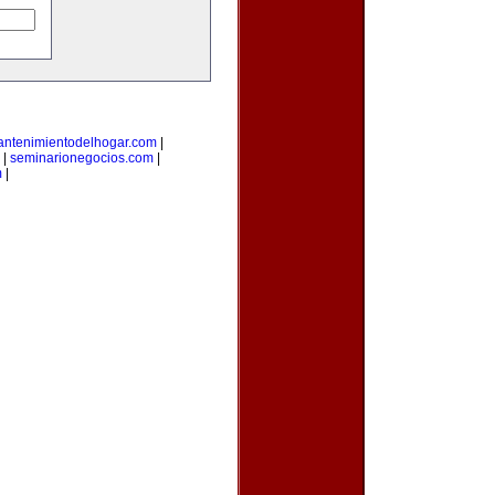
ntenimientodelhogar.com
|
|
seminarionegocios.com
|
m
|