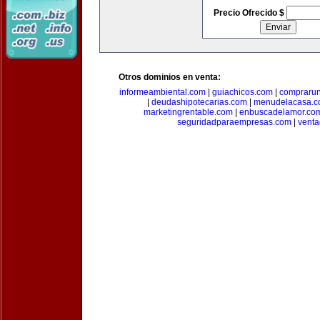
Precio Ofrecido $
Otros dominios en venta:
informeambiental.com
|
guiachicos.com
|
comprarun
|
deudashipotecarias.com
|
menudelacasa.
marketingrentable.com
|
enbuscadelamor.co
seguridadparaempresas.com
|
vent