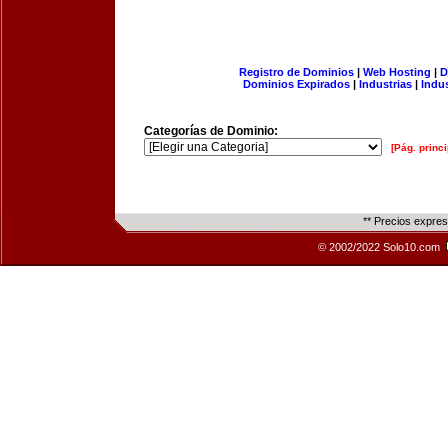
Registro de Dominios
|
Web Hosting
|
D
Dominios Expirados
|
Industrias
|
Indu
Categorías de Dominio:
[Pág. princi
** Precios expre
© 2002/2022 Solo10.com