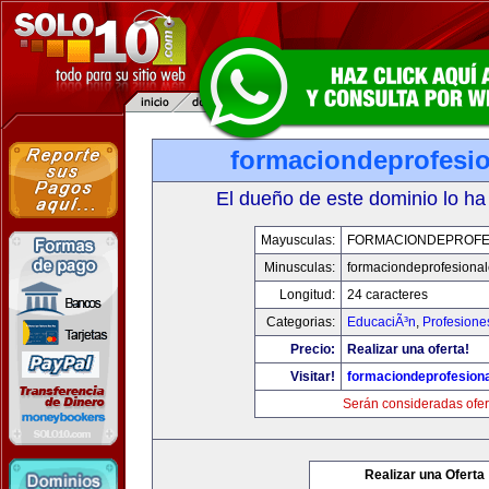
formaciondeprofesi
El dueño de este dominio lo ha
Mayusculas:
FORMACIONDEPROFE
Minusculas:
formaciondeprofesiona
Longitud:
24 caracteres
Categorias:
EducaciÃ³n
,
Profesione
Precio:
Realizar una oferta!
Visitar!
formaciondeprofesion
Serán consideradas ofer
Realizar una Oferta