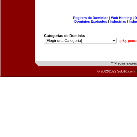
Registro de Dominios
|
Web Hosting
|
D
Dominios Expirados
|
Industrias
|
Indu
Categorías de Dominio:
[Pág. princi
** Precios expre
© 2002/2022 Solo10.com